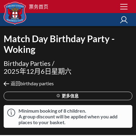
票务首页
Match Day Birthday Party -
Woking
Birthday Parties /
2025年12月6日星期六
返回birthday parties
更多信息
Minimum booking of 8 children.
A group discount will be applied when you add
places to your basket.